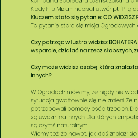
Kampania Społeczna LUSTRA zaistniała w
Kiedy Filip Mizia - napisał utwór pt. "Piję
Podróże artystyczne
Kluczem stało się pytanie: CO WIDZIS
To pytanie stało się misją Ogrodowych d
Czy patrząc w lustro widzisz BOHATERA
wsparcie, działać na rzecz słabszych, 
Czy może widzisz osobę, która znalazła 
innych? 
W Ogrodach mówimy, że nigdy nie wiad
sytuacja gwałtownie się nie zmieni. Że
potrzebowali pomocy osób trzecich. Dlat
są uważni na innych. Dla których empati
są czymś naturalnym. 
Wiemy też, że nawet, jak ktoś znalazł si