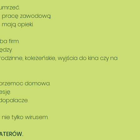
umrzeć.
ć pracę zawodową.
e mają opieki.
a firm. 
ędzy. 
rodzinne, koleżeńskie, wyjścia do kina czy na 
a przemoc domowa. 
sję. 
 dopalacze. 
ie tylko wirusem. 
HATERÓW. 