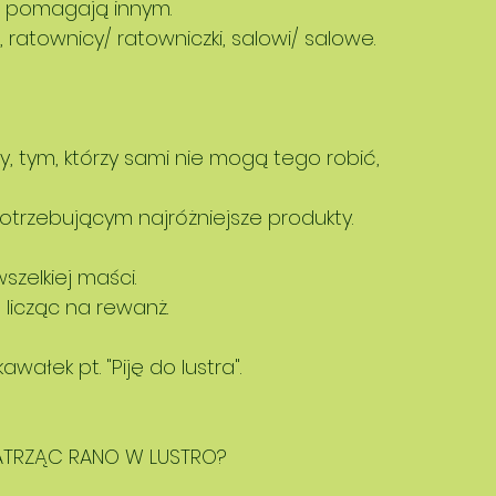
e, pomagają innym. 
i, ratownicy/ ratowniczki, salowi/ salowe. 
y, tym, którzy sami nie mogą tego robić, 
otrzebującym najróżniejsze produkty. 
zelkiej maści. 
 licząc na rewanż. 
awałek pt. "Piję do lustra".
 PATRZĄC RANO W LUSTRO?