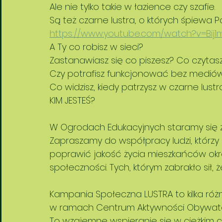
Ale nie tylko takie w łazience czy szafie.
Są też czarne lustra, o których śpiewa P
https://www.youtube.com/watch?v=Bij
A Ty co robisz w sieci? 
Zastanawiasz się co piszesz? Co czytas
Czy potrafisz funkcjonować bez medió
Co widzisz, kiedy patrzysz w czarne lustr
KIM JESTEŚ? 
W Ogrodach Edukacyjnych staramy się z
Zapraszamy do współpracy ludzi, którzy 
poprawić jakość życia mieszkańców okr
społeczności. Tych, którym zabrakło sił, 
Kampania Społeczna LUSTRA to kilka ró
w ramach Centrum Aktywności Obywatels
To wzajemne wspieranie się w ciężkim cz