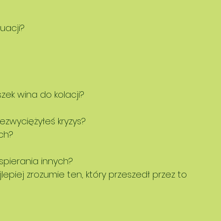
uacji?
zek wina do kolacji? 
ezwyciężyłeś kryzys?
ch?
pierania innych? 
lepiej zrozumie ten, który przeszedł przez to 