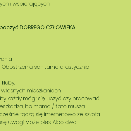
ych i wspierających. 
zobaczyć DOBREGO CZŁOWIEKA. 
ania. 
. Obostrzenia sanitarne drastycznie 
luby... 
 własnych mieszkaniach. 
y każdy mógł się uczyć czy pracować. 
rzeszkadza, bo mama / tato muszą 
ześnie łączą się internetowo ze szkołą. 
ię uwagi. Może pies. Albo dwa. 