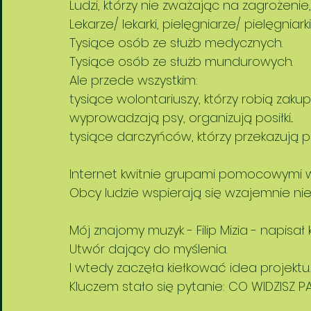
Ludzi, którzy nie zważając na zagrożeni
Lekarze/ lekarki, pielęgniarze/ pielęgniark
Tysiące osób ze służb medycznych. 
Tysiące osób ze służb mundurowych. 
Ale przede wszystkim: 
tysiące wolontariuszy, którzy robią zakup
wyprowadzają psy, organizują posiłki...
tysiące darczyńców, którzy przekazują p
Internet kwitnie grupami pomocowymi ws
Obcy ludzie wspierają się wzajemnie nie
Mój znajomy muzyk - Filip Mizia - napisał k
Utwór dający do myślenia. 
I wtedy zaczęła kiełkować idea projektu.
Kluczem stało się pytanie: CO WIDZISZ