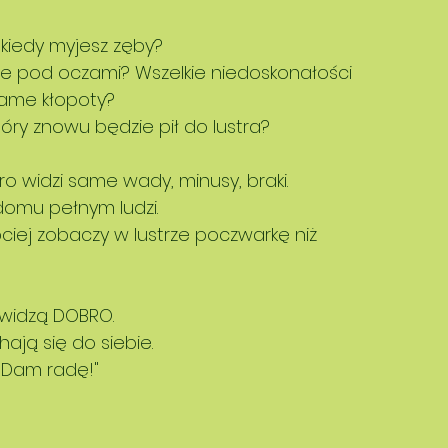
 kiedy myjesz zęby? 
ie pod oczami? Wszelkie niedoskonałości 
same kłopoty?
ry znowu będzie pił do lustra? 
ro widzi same wady, minusy, braki. 
omu pełnym ludzi. 
ciej zobaczy w lustrze poczwarkę niż 
o widzą DOBRO. 
hają się do siebie.
 "Dam radę!"