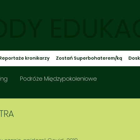
DY EDUKA
Reportaże kronikarzy
Zostań Superbohaterem/ką
Dosk
ing
Podróże Międzypokoleniowe
oskonal zmysły
Zieleń w mieście
TRA
Kalendarze grudniowe