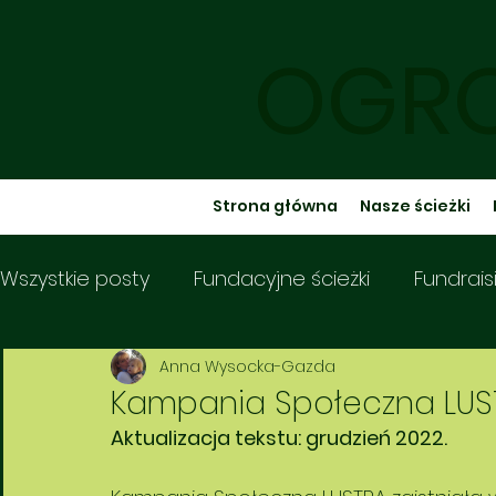
OGRO
Strona główna
Nasze ścieżki
Wszystkie posty
Fundacyjne ścieżki
Fundrais
Podróże Kulinarne
Podróże Literackie
D
Anna Wysocka-Gazda
Kampania Społeczna LUS
Aktualizacja tekstu: grudzień 2022.
Zwierzęta w mieście
Gildia Zmieniających