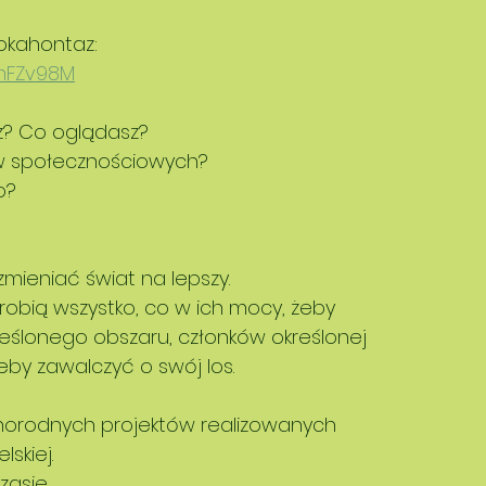
okahontaz:  
1mFZv98M
z? Co oglądasz? 
w społecznościowych? 
o? 
mieniać świat na lepszy.
robią wszystko, co w ich mocy, żeby 
eślonego obszaru, członków określonej 
żeby zawalczyć o swój los. 
żnorodnych projektów realizowanych 
kiej. 
asie. 