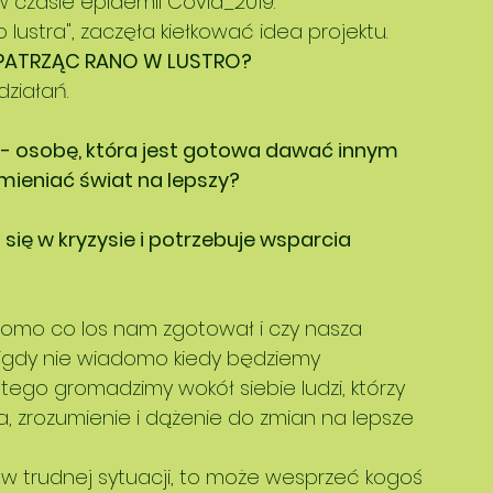
 czasie epidemii Covid_2019.
 do lustra", zaczęła kiełkować idea projektu.
Z PATRZĄC RANO W LUSTRO?
ziałań.
 - osobę, która jest gotowa dawać innym 
zmieniać świat na lepszy?
się w kryzysie i potrzebuje wsparcia 
omo co los nam zgotował i czy nasza 
 nigdy nie wiadomo kiedy będziemy 
ego gromadzimy wokół siebie ludzi, którzy 
a, zrozumienie i dążenie do zmian na lepsze 
ę w trudnej sytuacji, to może wesprzeć kogoś 